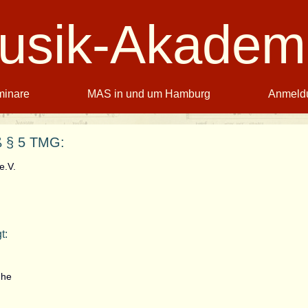
usik-Akadem
inare
MAS in und um Hamburg
Anmeld
 § 5 TMG:
e.V.
t:
uhe