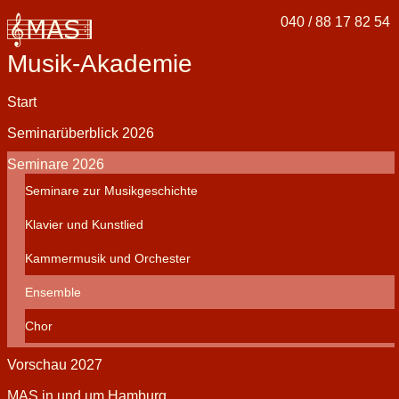
040 / 88 17 82 54
Musik-Akademie
Navigation
Start
überspringen
Seminarüberblick 2026
Seminare 2026
Seminare zur Musikgeschichte
Klavier und Kunstlied
Kammermusik und Orchester
Ensemble
Chor
Vorschau 2027
MAS in und um Hamburg